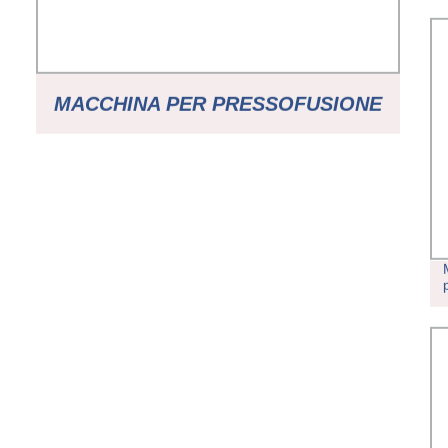
MACCHINA PER PRESSOFUSIONE
CNC AD ALTA PRECISIONE PER LA
PRODUZIONE DI MACCHINE PER
INIEZIONE DI ALLUMINIO PER LA
REALIZZAZIONE DI PENTOLE IN
ALLUMINIO