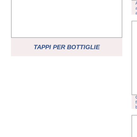
TAPPI PER BOTTIGLIE
DISINFETTANTI AD ALTA
PRECISIONE PARTI DELLO
STAMPO INSERTI IN PLASTICA PER
STAMPI SI TROVA A POCHI ISOLATI