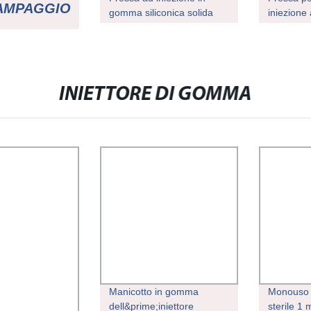
TAMPAGGIO
gomma siliconica solida
iniezione
per la tenuta della
portachiav
guarnizione del nipplo
gomma/st
N CE
gomma Pr
stampagg
INIETTORE DI GOMMA
Manicotto in gomma
Monouso 
dell&prime;iniettore
sterile 1 