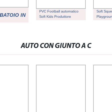
PVC Football automatico
Soft Sque
BATOIO IN
Soft Kids Produttore
Playgroun
giocattoli in plastica sfere
Giocattol
resina Bambola plastica
Pressa a
 FUSTO IN
PVC Arcobaleno Vinyl Toy
soffiante 
Ball Making Rotomolding
sfere in p
Machine
HDPE
A JERRY
AUTO CON GIUNTO A C
IOCATTOLO
MPAGGIO