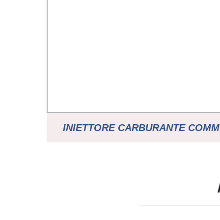
INIETTORE CARBURANTE COMM
CON UGELLO IN GOMMA A P
CONVENIENTE PER CAT MOTOR
HYUNDAI