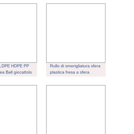
 LDPE HDPE PP
Rullo di smerigliatura sfera
ea Ball giocattolo
plastica fresa a sfera
ca oceano
collegare soffiaggio
per la
Macchina per la
e di sfere/
produzione di perline
iocattolo/serbatoio
di plastica pressa
cosmetiche
gio di barili