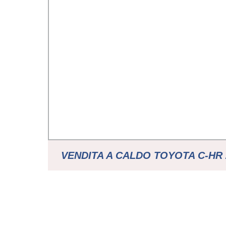
VENDITA A CALDO TOYOTA C-HR 2
COMFORT EDITION VEICOLI USAT
ECONOMICI AUTO USATE AUTO E