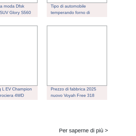
la moda Dfsk
Tipo di automobile
SUV Glory S560
temperando forno di
560 nuovo Smart
trattamento di calore
Produttori
 L EV Champion
Prezzo di fabbrica 2025
crociera 4WD
nuovo Voyah Free 318
trica Medium SUV
SUV Auto 1.5t Sterzo a
lettrico BYD Song
sinistra Reev Hybrid EV
to elettrica
Car RWD AWD da 150 CV
Per saperne di più >