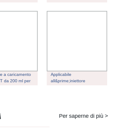
ml 30 ml Iniettore
0433175395 6120780223
 Luer Lock da 50
ghe a caricamento
Applicabile
CT da 200 ml per
all&prime;iniettore
 C20 High
carburante per macchinari
a contrasto
per motori Chongqing
i con pressione
Cumminss K19 Gruppo
SO FDA
3095773
A
Per saperne di più >