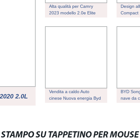
Alta qualità per Camry
Design al
2023 modello 2.0e Elite
Compact 
Edition benzina Auto ibrida
Fengon S
a benzina
Car
Vendita a caldo Auto
BYD Song
020 2.0L
cinese Nuova energia Byd
nave da 
Han 4WD 610 km EV per
pure elet
auto elettriche in vendita
veicolo e
I 19000KM
L usato au
LETTRICHE
STAMPO SU TAPPETINO PER MOUSE