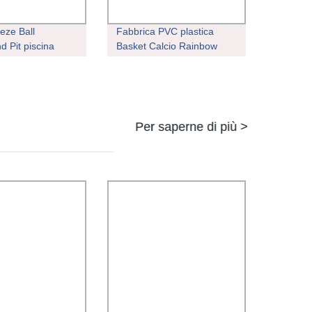
eze Ball
Fabbrica PVC plastica
d Pit piscina
Basket Calcio Rainbow
i Ocean Ball
Beach Yoga palla gomma
utomatica
Bambini bagno PVC
per estrusione di
Giocattoli Reborn Bambole
lastica in PP
Rotomolding Machine PVC
Giocattoli Fare macchina
Per saperne di più >