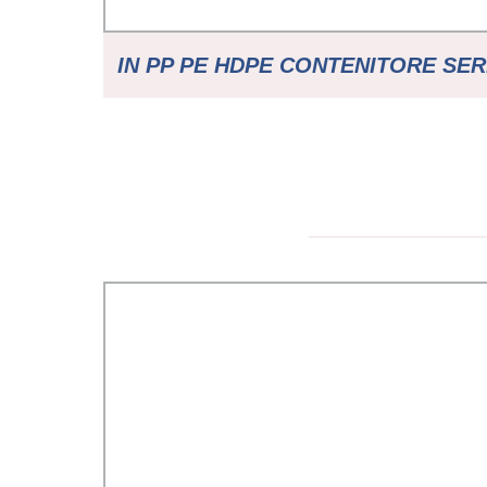
IN PP PE HDPE CONTENITORE SER
PLASTICA FLACONE IN CILINDRO
PALLET BENNA CHIMICA A SFER
PUÒ AUTO PARTI ESTRUSIONE G
SOFFIAGGIO SOFFIATURA STA
MACCHINA PER FARE