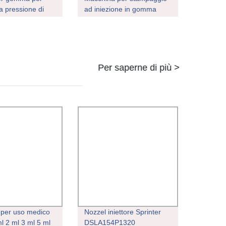
 a pressione di
ad iniezione in gomma
i in
siliconica liquida per
ampaggio in
occhiali da immersione
essa per
io
Per saperne di più >
per uso medico
Nozzel iniettore Sprinter
ml 2 ml 3 ml 5 ml
DSLA154P1320