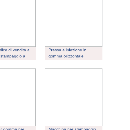
lice di vendita a
Pressa a iniezione in
 stampaggio a
gomma orizzontale
 in gomma
 Macchina (FIFO)
er gomma per
Macchina per stampaggio