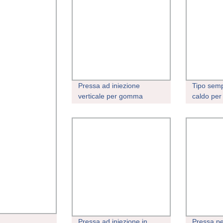
Pressa ad iniezione
Tipo semp
verticale per gomma
caldo per
siliconica liquida
iniezione
verticale
Pressa ad iniezione in
Pressa p