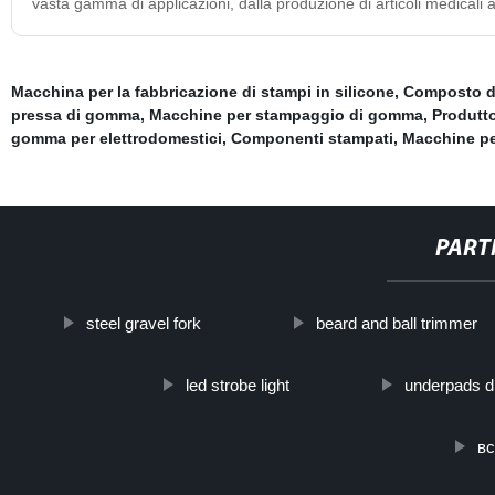
vasta gamma di applicazioni, dalla produzione di articoli medicali a
Macchina per la fabbricazione di stampi in silicone
,
Composto 
pressa di gomma
,
Macchine per stampaggio di gomma
,
Produtto
gomma per elettrodomestici
,
Componenti stampati
,
Macchine pe
PART
steel gravel fork
beard and ball trimmer
led strobe light
underpads d
вс