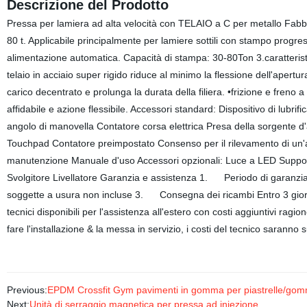
Descrizione del Prodotto
Pressa per lamiera ad alta velocità con TELAIO a C per metallo Fabbr
80 t. Applicabile principalmente per lamiere sottili con stampo progres
alimentazione automatica. Capacità di stampa: 30-80Ton 3.caratteristic
telaio in acciaio super rigido riduce al minimo la flessione dell'apertur
carico decentrato e prolunga la durata della filiera. •frizione e fren
affidabile e azione flessibile. Accessori standard: Dispositivo di lubri
angolo di manovella Contatore corsa elettrica Presa della sorgente d'a
Touchpad Contatore preimpostato Consenso per il rilevamento di un'a
manutenzione Manuale d'uso Accessori opzionali: Luce a LED Supporto 
Svolgitore Livellatore Garanzia e assistenza 1. Periodo di garanzia
soggette a usura non incluse 3. Consegna dei ricambi Entro 3 giorn
tecnici disponibili per l'assistenza all'estero con costi aggiuntivi rag
fare l'installazione & la messa in servizio, i costi del tecnico saran
Previous:
EPDM Crossfit Gym pavimenti in gomma per piastrelle/gomma
Next:
Unità di serraggio magnetica per pressa ad iniezione